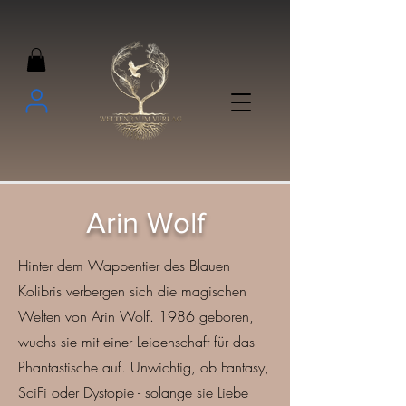
Arin Wolf
Hinter dem Wappentier des Blauen
Kolibris verbergen sich die magischen
Welten von Arin Wolf. 1986 geboren,
wuchs sie mit einer Leidenschaft für das
Phantastische auf. Unwichtig, ob Fantasy,
SciFi oder Dystopie - solange sie Liebe