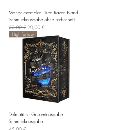
Mängelexemplar | Red Raven Island -
Schmuckausgabe ohne Farbschnitt
Standardpreis
Sale-Preis
30,00 €
20,00 €
High Fantasy
Dolmatûm - Gesamtausgabe |
Schmuckausgabe
Preis
45,00 €