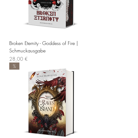
Broken Eternity - Goddess of Fire |
Schmuckausgabe
Preis
28,00 €
%