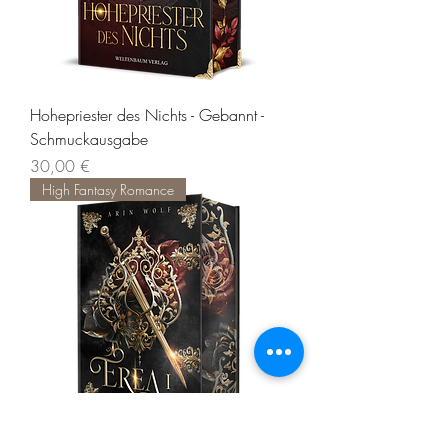
Hohepriester des Nichts - Gebannt -
Schmuckausgabe
Preis
30,00 €
High Fantasy Romance