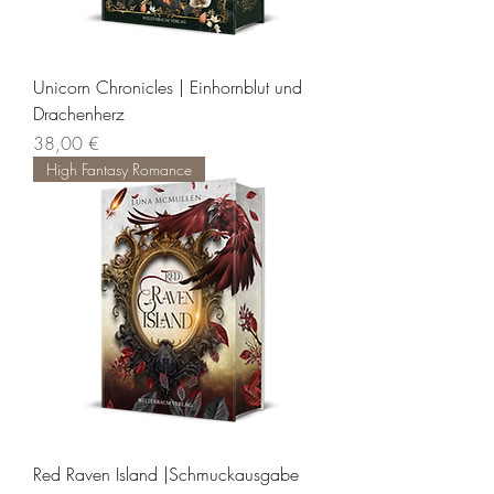
Unicorn Chronicles | Einhornblut und
Drachenherz
Preis
38,00 €
High Fantasy Romance
Red Raven Island |Schmuckausgabe