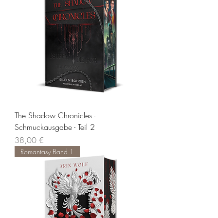
The Shadow Chronicles -
Schmuckausgabe - Teil 2
Preis
38,00 €
Romantasy Band 1