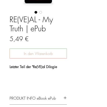
RE(VE)AL - My
Truth | ePub
Preis
5,49 €
In den Warenkorb
Letzter Teil der "Re(VE)al Dilogie
PRODUKT INFO eBook ePub