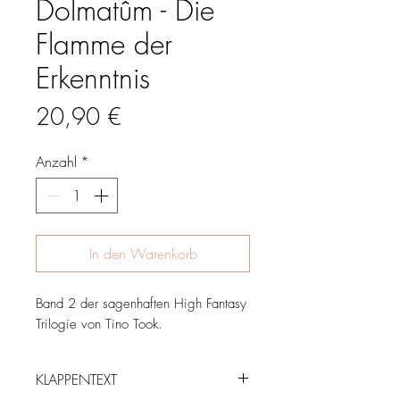
Dolmatûm - Die
Flamme der
Erkenntnis
Preis
20,90 €
Anzahl
*
In den Warenkorb
Band 2 der sagenhaften High Fantasy
Trilogie von Tino Took.
KLAPPENTEXT